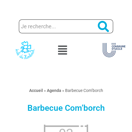
Aller
au
contenu
Accueil
»
Agenda
»
Barbecue Com’borch
Barbecue Com’borch