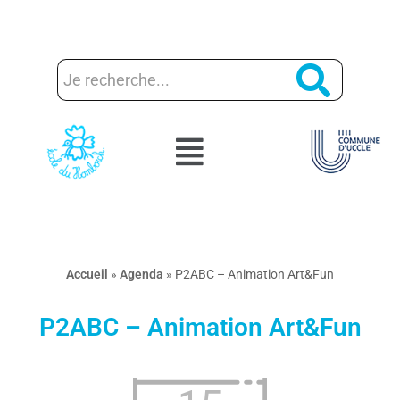
Aller
au
contenu
Accueil
»
Agenda
»
P2ABC – Animation Art&Fun
P2ABC – Animation Art&Fun