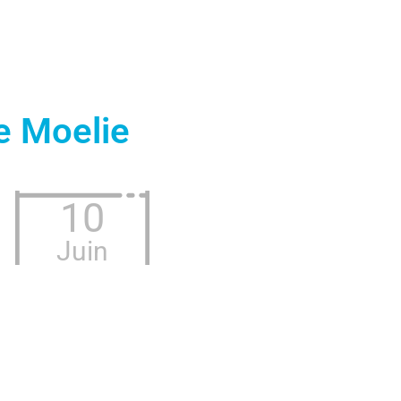
e Moelie
10
Juin