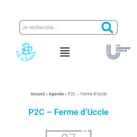
Aller
au
contenu
Accueil
»
Agenda
»
P2C – Ferme d’Uccle
P2C – Ferme d’Uccle